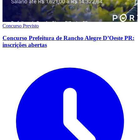
Concurso Previsto
Concurso Prefeitura de Rancho Alegre D’Oeste PR:
inscrições abertas