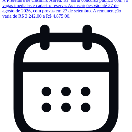
A Prefeitura de Casimiro Abreu, RJ, abriu concurso público com 70
vagas imediatas e cadastro reserva. As inscrições vão até 27 de
agosto de 2026, com provas em 27 de setembro. A remuneração
varia de R$ 3.242,00 a R$ 4.875,00.