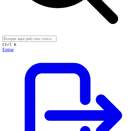
Ctrl K
Entrar