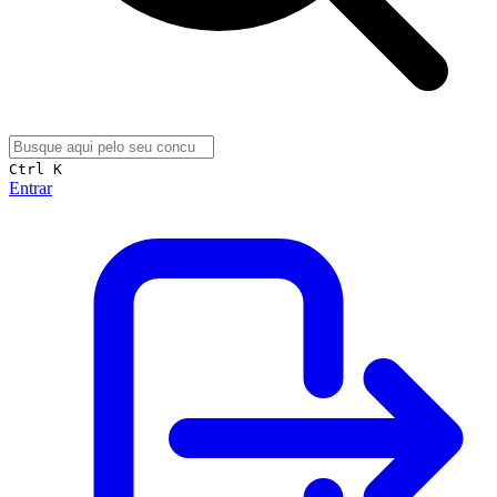
Ctrl K
Entrar