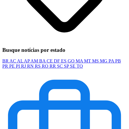
Busque notícias por estado
BR
AC
AL
AP
AM
BA
CE
DF
ES
GO
MA
MT
MS
MG
PA
PB
PR
PE
PI
RJ
RN
RS
RO
RR
SC
SP
SE
TO