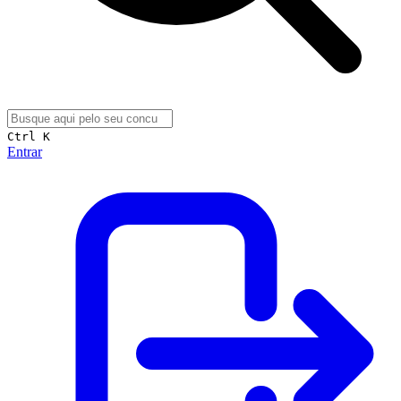
Ctrl K
Entrar