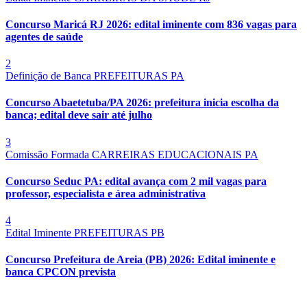
Concurso Maricá RJ 2026: edital iminente com 836 vagas para
agentes de saúde
2
Definição de Banca
PREFEITURAS
PA
Concurso Abaetetuba/PA 2026: prefeitura inicia escolha da
banca; edital deve sair até julho
3
Comissão Formada
CARREIRAS EDUCACIONAIS
PA
Concurso Seduc PA: edital avança com 2 mil vagas para
professor, especialista e área administrativa
4
Edital Iminente
PREFEITURAS
PB
Concurso Prefeitura de Areia (PB) 2026: Edital iminente e
banca CPCON prevista