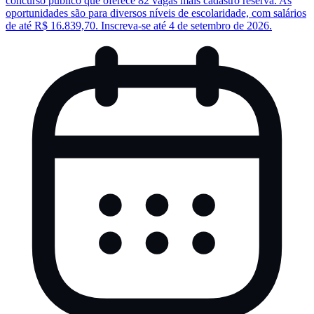
concurso público que oferece 82 vagas mais cadastro reserva. As
oportunidades são para diversos níveis de escolaridade, com salários
de até R$ 16.839,70. Inscreva-se até 4 de setembro de 2026.