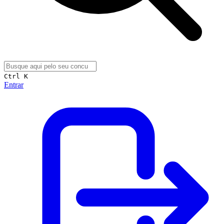
Ctrl K
Entrar