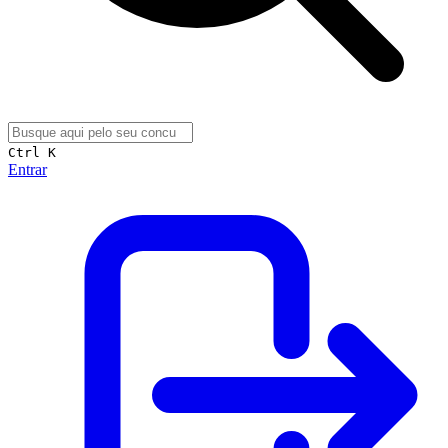
Ctrl K
Entrar