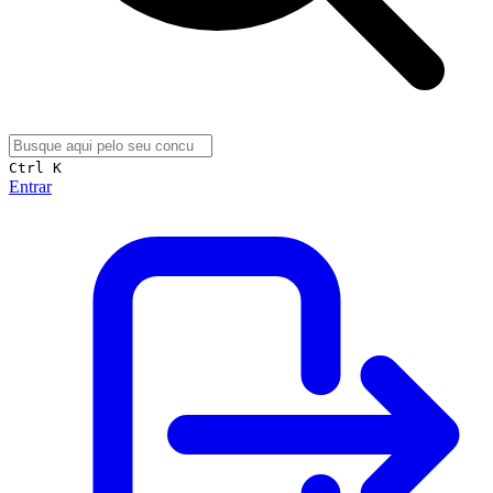
Ctrl K
Entrar