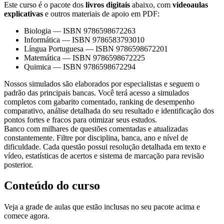
Este curso é o pacote dos
livros digitais
abaixo, com
videoaulas
explicativas
e outros materiais de apoio em PDF:
Biologia
—
ISBN 9786598672263
Informática
—
ISBN 9786583793010
Língua Portuguesa
—
ISBN 9786598672201
Matemática
—
ISBN 9786598672225
Quimica
—
ISBN 9786598672294
Nossos simulados são elaborados por especialistas e seguem o
padrão das principais bancas. Você terá acesso a simulados
completos com gabarito comentado, ranking de desempenho
comparativo, análise detalhada do seu resultado e identificação dos
pontos fortes e fracos para otimizar seus estudos.
Banco com milhares de questões comentadas e atualizadas
constantemente. Filtre por disciplina, banca, ano e nível de
dificuldade. Cada questão possui resolução detalhada em texto e
vídeo, estatísticas de acertos e sistema de marcação para revisão
posterior.
Conteúdo do curso
Veja a grade de aulas que estão inclusas no seu pacote acima e
comece agora.