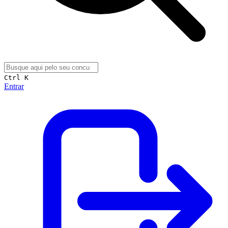
Ctrl K
Entrar