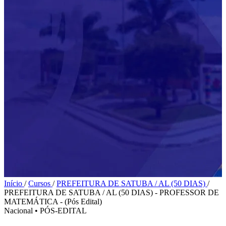
Início
/
Cursos
/
PREFEITURA DE SATUBA / AL (50 DIAS)
/
PREFEITURA DE SATUBA / AL (50 DIAS) - PROFESSOR DE
MATEMÁTICA - (Pós Edital)
Nacional
•
PÓS-EDITAL