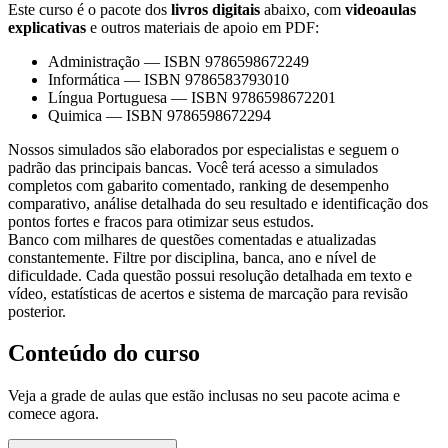
Este curso é o pacote dos
livros digitais
abaixo, com
videoaulas
explicativas
e outros materiais de apoio em PDF:
Administração
—
ISBN 9786598672249
Informática
—
ISBN 9786583793010
Língua Portuguesa
—
ISBN 9786598672201
Quimica
—
ISBN 9786598672294
Nossos simulados são elaborados por especialistas e seguem o
padrão das principais bancas. Você terá acesso a simulados
completos com gabarito comentado, ranking de desempenho
comparativo, análise detalhada do seu resultado e identificação dos
pontos fortes e fracos para otimizar seus estudos.
Banco com milhares de questões comentadas e atualizadas
constantemente. Filtre por disciplina, banca, ano e nível de
dificuldade. Cada questão possui resolução detalhada em texto e
vídeo, estatísticas de acertos e sistema de marcação para revisão
posterior.
Conteúdo do curso
Veja a grade de aulas que estão inclusas no seu pacote acima e
comece agora.