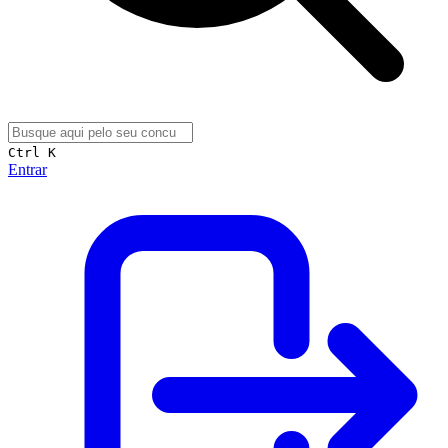
Ctrl K
Entrar