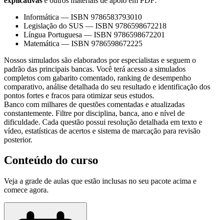
explicativas
e outros materiais de apoio em PDF:
Informática
—
ISBN 9786583793010
Legislação do SUS
—
ISBN 9786598672218
Língua Portuguesa
—
ISBN 9786598672201
Matemática
—
ISBN 9786598672225
Nossos simulados são elaborados por especialistas e seguem o
padrão das principais bancas. Você terá acesso a simulados
completos com gabarito comentado, ranking de desempenho
comparativo, análise detalhada do seu resultado e identificação dos
pontos fortes e fracos para otimizar seus estudos.
Banco com milhares de questões comentadas e atualizadas
constantemente. Filtre por disciplina, banca, ano e nível de
dificuldade. Cada questão possui resolução detalhada em texto e
vídeo, estatísticas de acertos e sistema de marcação para revisão
posterior.
Conteúdo do curso
Veja a grade de aulas que estão inclusas no seu pacote acima e
comece agora.