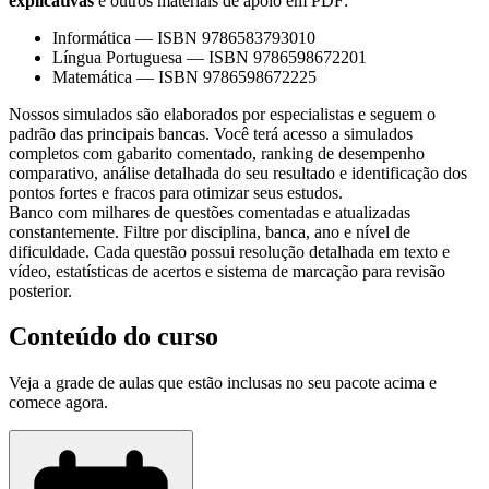
explicativas
e outros materiais de apoio em PDF:
Informática
—
ISBN 9786583793010
Língua Portuguesa
—
ISBN 9786598672201
Matemática
—
ISBN 9786598672225
Nossos simulados são elaborados por especialistas e seguem o
padrão das principais bancas. Você terá acesso a simulados
completos com gabarito comentado, ranking de desempenho
comparativo, análise detalhada do seu resultado e identificação dos
pontos fortes e fracos para otimizar seus estudos.
Banco com milhares de questões comentadas e atualizadas
constantemente. Filtre por disciplina, banca, ano e nível de
dificuldade. Cada questão possui resolução detalhada em texto e
vídeo, estatísticas de acertos e sistema de marcação para revisão
posterior.
Conteúdo do curso
Veja a grade de aulas que estão inclusas no seu pacote acima e
comece agora.