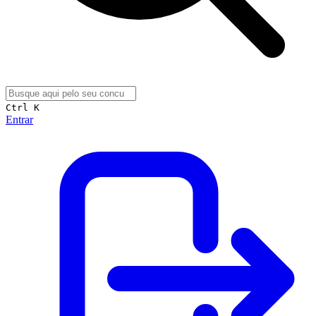
Ctrl K
Entrar