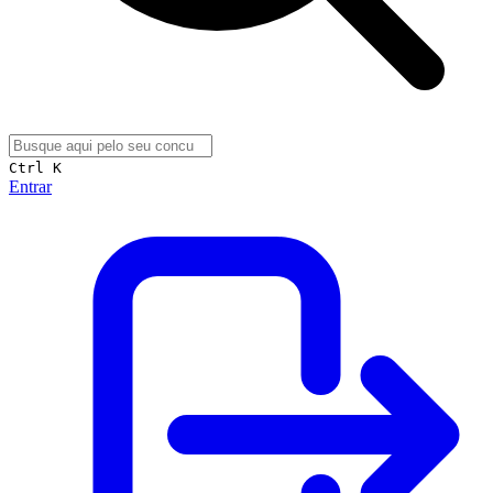
Ctrl K
Entrar