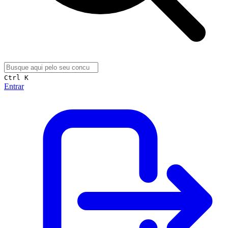
Ctrl K
Entrar