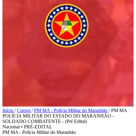
Início
/
Cursos
/
PM MA - Polícia Militar do Maranhão
/
PM MA
POLÍCIA MILITAR DO ESTADO DO MARANHÃO -
SOLDADO COMBATENTE - (Pré Edital)
Nacional
•
PRÉ-EDITAL
PM MA - Polícia Militar do Maranhão