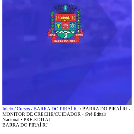
Início
/
Cursos
/
BARRA DO PIRAÍ RJ
/
BARRA DO PIRAÍ RJ -
MONITOR DE CRECHE/CUIDADOR - (Pré Edital)
Nacional
•
PRÉ-EDITAL
BARRA DO PIRAÍ RJ