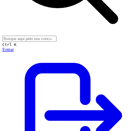
Ctrl K
Entrar