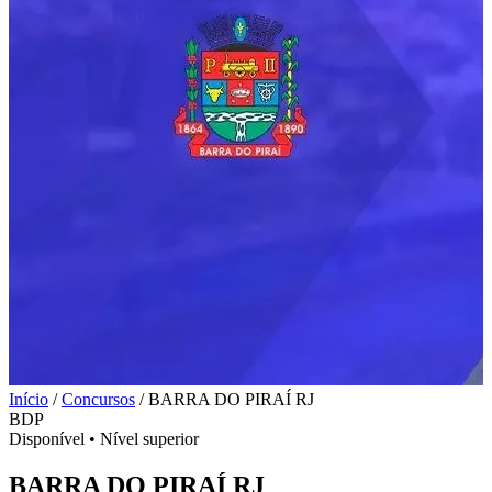
Início
/
Concursos
/
BARRA DO PIRAÍ RJ
BDP
Disponível
•
Nível superior
BARRA DO PIRAÍ RJ