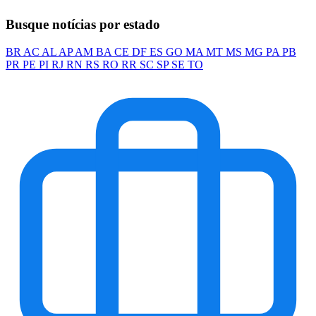
Busque notícias por estado
BR
AC
AL
AP
AM
BA
CE
DF
ES
GO
MA
MT
MS
MG
PA
PB
PR
PE
PI
RJ
RN
RS
RO
RR
SC
SP
SE
TO