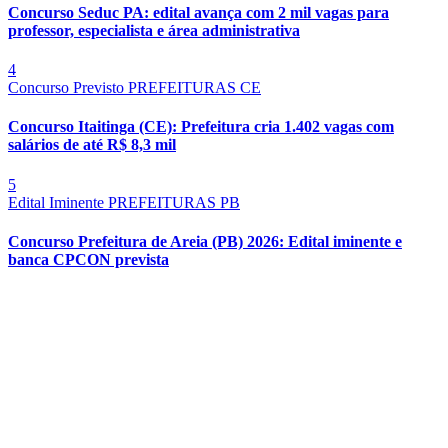
Concurso Seduc PA: edital avança com 2 mil vagas para
professor, especialista e área administrativa
4
Concurso Previsto
PREFEITURAS
CE
Concurso Itaitinga (CE): Prefeitura cria 1.402 vagas com
salários de até R$ 8,3 mil
5
Edital Iminente
PREFEITURAS
PB
Concurso Prefeitura de Areia (PB) 2026: Edital iminente e
banca CPCON prevista