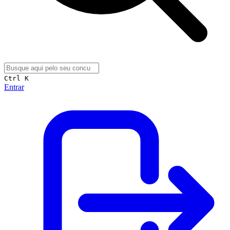
Ctrl K
Entrar