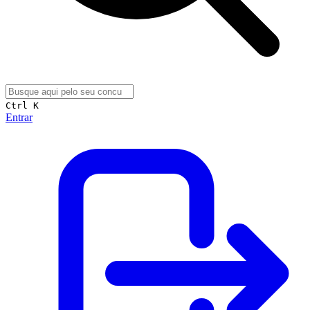
Ctrl K
Entrar