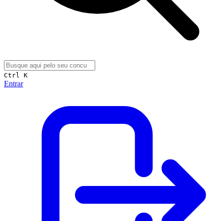
Ctrl K
Entrar