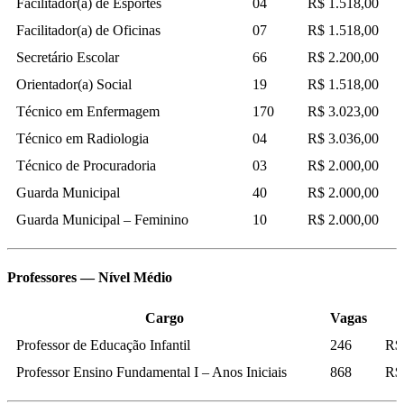
Facilitador(a) de Esportes
04
R$ 1.518,00
Facilitador(a) de Oficinas
07
R$ 1.518,00
Secretário Escolar
66
R$ 2.200,00
Orientador(a) Social
19
R$ 1.518,00
Técnico em Enfermagem
170
R$ 3.023,00
Técnico em Radiologia
04
R$ 3.036,00
Técnico de Procuradoria
03
R$ 2.000,00
Guarda Municipal
40
R$ 2.000,00
Guarda Municipal – Feminino
10
R$ 2.000,00
Professores — Nível Médio
Cargo
Vagas
Professor de Educação Infantil
246
R$
Professor Ensino Fundamental I – Anos Iniciais
868
R$