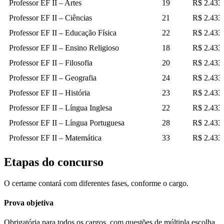
Professor EF II – Artes
19
R$ 2.433
Professor EF II – Ciências
21
R$ 2.433
Professor EF II – Educação Física
22
R$ 2.433
Professor EF II – Ensino Religioso
18
R$ 2.433
Professor EF II – Filosofia
20
R$ 2.433
Professor EF II – Geografia
24
R$ 2.433
Professor EF II – História
23
R$ 2.433
Professor EF II – Língua Inglesa
22
R$ 2.433
Professor EF II – Língua Portuguesa
28
R$ 2.433
Professor EF II – Matemática
33
R$ 2.433
Etapas do concurso
O certame contará com diferentes fases, conforme o cargo.
Prova objetiva
Obrigatória para todos os cargos, com questões de múltipla escolha