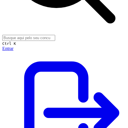
Ctrl K
Entrar