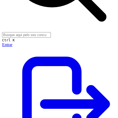
Ctrl K
Entrar