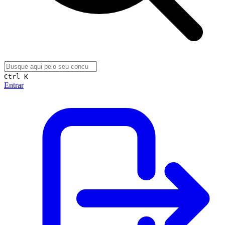
Ctrl K
Entrar