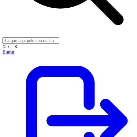
Ctrl K
Entrar