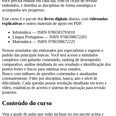
você precisa estudar em cada dia, com os ciclos de revisão
embutidos, e distribui as disciplinas de forma estratégica e
acompanha seu progresso.
Este curso é o pacote dos
livros digitais
abaixo, com
videoaulas
explicativas
e outros materiais de apoio em PDF:
Informática
—
ISBN 9786583793010
Língua Portuguesa
—
ISBN 9786598672201
Matemática
—
ISBN 9786598672225
Nossos simulados são elaborados por especialistas e seguem o
padrão das principais bancas. Você terá acesso a simulados
completos com gabarito comentado, ranking de desempenho
comparativo, análise detalhada do seu resultado e identificação dos
pontos fortes e fracos para otimizar seus estudos.
Banco com milhares de questões comentadas e atualizadas
constantemente. Filtre por disciplina, banca, ano e nível de
dificuldade. Cada questão possui resolução detalhada em texto e
vídeo, estatísticas de acertos e sistema de marcação para revisão
posterior.
Conteúdo do curso
Veja a grade de aulas que estão inclusas no seu pacote acima e