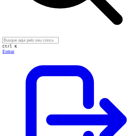
Ctrl K
Entrar