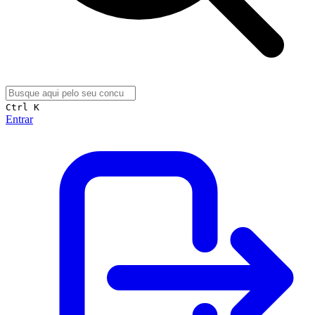
Ctrl K
Entrar