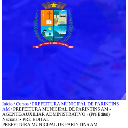
Início
/
Cursos
/
PREFEITURA MUNICIPAL DE PARINTINS
AM
/
PREFEITURA MUNICIPAL DE PARINTINS AM -
AGENTE/AUXILIAR ADMINISTRATIVO - (Pré Edital)
Nacional
•
PRÉ-EDITAL
PREFEITURA MUNICIPAL DE PARINTINS AM