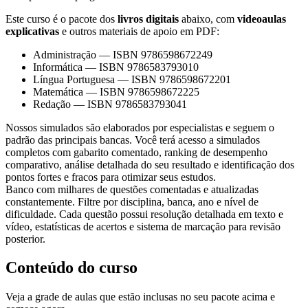
Este curso é o pacote dos
livros digitais
abaixo, com
videoaulas
explicativas
e outros materiais de apoio em PDF:
Administração
—
ISBN 9786598672249
Informática
—
ISBN 9786583793010
Língua Portuguesa
—
ISBN 9786598672201
Matemática
—
ISBN 9786598672225
Redação
—
ISBN 9786583793041
Nossos simulados são elaborados por especialistas e seguem o
padrão das principais bancas. Você terá acesso a simulados
completos com gabarito comentado, ranking de desempenho
comparativo, análise detalhada do seu resultado e identificação dos
pontos fortes e fracos para otimizar seus estudos.
Banco com milhares de questões comentadas e atualizadas
constantemente. Filtre por disciplina, banca, ano e nível de
dificuldade. Cada questão possui resolução detalhada em texto e
vídeo, estatísticas de acertos e sistema de marcação para revisão
posterior.
Conteúdo do curso
Veja a grade de aulas que estão inclusas no seu pacote acima e