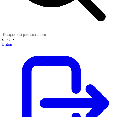
Ctrl K
Entrar