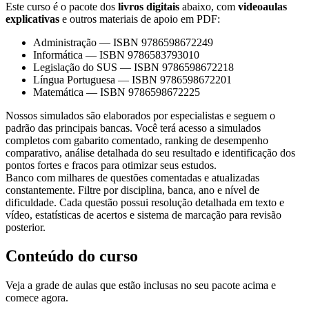
Este curso é o pacote dos
livros digitais
abaixo, com
videoaulas
explicativas
e outros materiais de apoio em PDF:
Administração
—
ISBN 9786598672249
Informática
—
ISBN 9786583793010
Legislação do SUS
—
ISBN 9786598672218
Língua Portuguesa
—
ISBN 9786598672201
Matemática
—
ISBN 9786598672225
Nossos simulados são elaborados por especialistas e seguem o
padrão das principais bancas. Você terá acesso a simulados
completos com gabarito comentado, ranking de desempenho
comparativo, análise detalhada do seu resultado e identificação dos
pontos fortes e fracos para otimizar seus estudos.
Banco com milhares de questões comentadas e atualizadas
constantemente. Filtre por disciplina, banca, ano e nível de
dificuldade. Cada questão possui resolução detalhada em texto e
vídeo, estatísticas de acertos e sistema de marcação para revisão
posterior.
Conteúdo do curso
Veja a grade de aulas que estão inclusas no seu pacote acima e
comece agora.