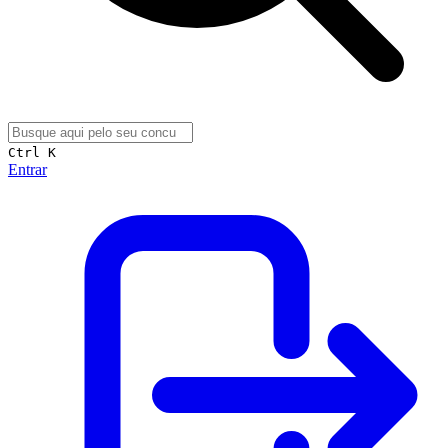
Ctrl K
Entrar