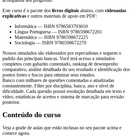
acompanha seu progresso.
Este curso é o pacote dos
livros digitais
abaixo, com
videoaulas
explicativas
e outros materiais de apoio em PDF:
Informática
—
ISBN 9786583793010
Língua Portuguesa
—
ISBN 9786598672201
Matemática
—
ISBN 9786598672225
Sociologia
—
ISBN 9786598672270
Nossos simulados são elaborados por especialistas e seguem o
padrão das principais bancas. Você terá acesso a simulados
completos com gabarito comentado, ranking de desempenho
comparativo, análise detalhada do seu resultado e identificação dos
pontos fortes e fracos para otimizar seus estudos.
Banco com milhares de questões comentadas e atualizadas
constantemente. Filtre por disciplina, banca, ano e nível de
dificuldade. Cada questão possui resolução detalhada em texto e
vídeo, estatísticas de acertos e sistema de marcação para revisão
posterior.
Conteúdo do curso
Veja a grade de aulas que estão inclusas no seu pacote acima e
comece agora.