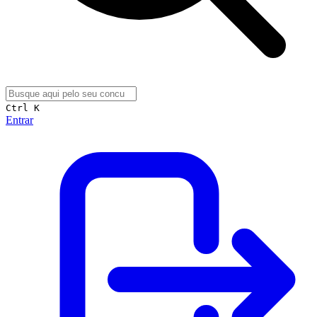
Ctrl K
Entrar