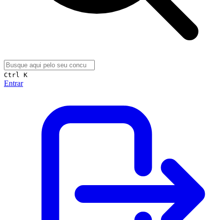
Ctrl K
Entrar