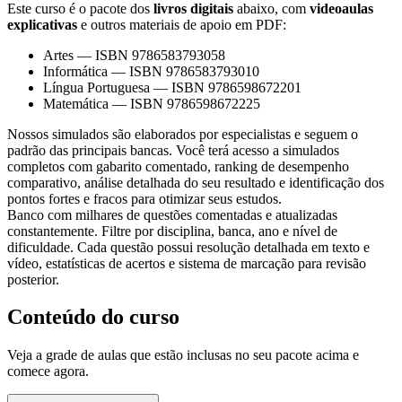
Este curso é o pacote dos
livros digitais
abaixo, com
videoaulas
explicativas
e outros materiais de apoio em PDF:
Artes
—
ISBN 9786583793058
Informática
—
ISBN 9786583793010
Língua Portuguesa
—
ISBN 9786598672201
Matemática
—
ISBN 9786598672225
Nossos simulados são elaborados por especialistas e seguem o
padrão das principais bancas. Você terá acesso a simulados
completos com gabarito comentado, ranking de desempenho
comparativo, análise detalhada do seu resultado e identificação dos
pontos fortes e fracos para otimizar seus estudos.
Banco com milhares de questões comentadas e atualizadas
constantemente. Filtre por disciplina, banca, ano e nível de
dificuldade. Cada questão possui resolução detalhada em texto e
vídeo, estatísticas de acertos e sistema de marcação para revisão
posterior.
Conteúdo do curso
Veja a grade de aulas que estão inclusas no seu pacote acima e
comece agora.