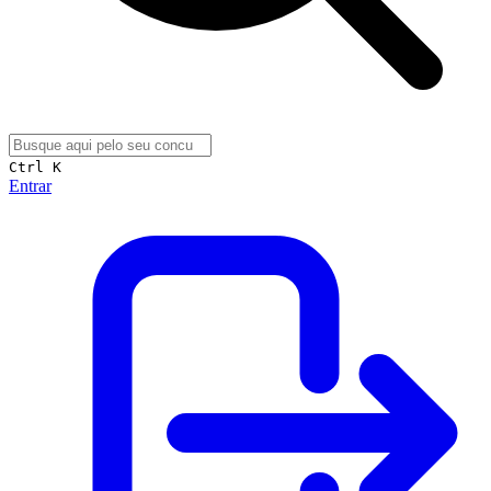
Ctrl K
Entrar