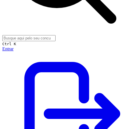
Ctrl K
Entrar