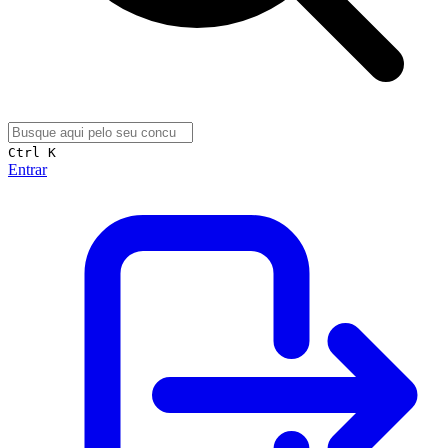
Ctrl K
Entrar