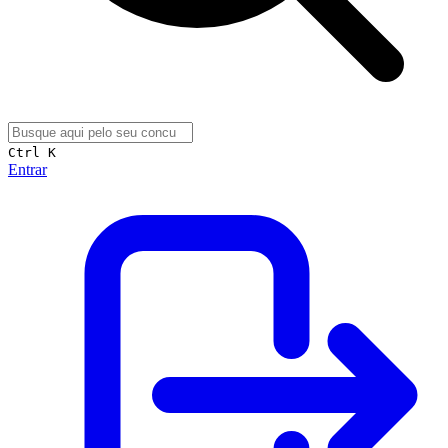
Ctrl K
Entrar