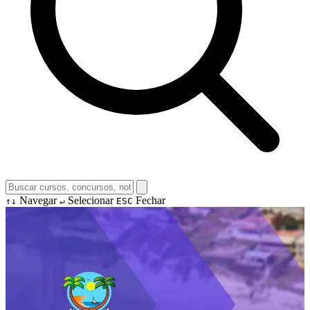
Navegar
Selecionar
Fechar
↑↓
↵
ESC