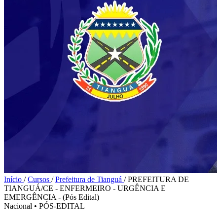
Início
/
Cursos
/
Prefeitura de Tianguá
/
PREFEITURA DE
TIANGUÁ/CE - ENFERMEIRO - URGÊNCIA E
EMERGÊNCIA - (Pós Edital)
Nacional
•
PÓS-EDITAL