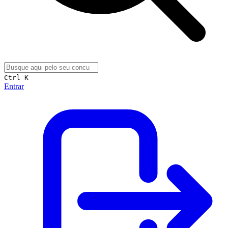
Ctrl K
Entrar