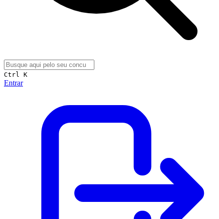
Ctrl K
Entrar