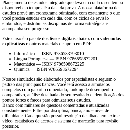
Planejamento de estudos integrado que leva em conta o seu tempo
disponível e o tempo até a data da prova. A nossa plataforma de
estudos provê um cronograma otimizado, com exatamente o que
você precisa estudar em cada dia, com os ciclos de revisão
embutidos, e distribui as disciplinas de forma estratégica e
acompanha seu progresso.
Este curso é o pacote dos
livros digitais
abaixo, com
videoaulas
explicativas
e outros materiais de apoio em PDF:
Informática
—
ISBN 9786583793010
Língua Portuguesa
—
ISBN 9786598672201
Matemática
—
ISBN 9786598672225
Quimica
—
ISBN 9786598672294
Nossos simulados são elaborados por especialistas e seguem o
padrão das principais bancas. Você terá acesso a simulados
completos com gabarito comentado, ranking de desempenho
comparativo, análise detalhada do seu resultado e identificação dos
pontos fortes e fracos para otimizar seus estudos.
Banco com milhares de questões comentadas e atualizadas
constantemente. Filtre por disciplina, banca, ano e nível de
dificuldade. Cada questão possui resolução detalhada em texto e
vídeo, estatísticas de acertos e sistema de marcação para revisão
posterior.