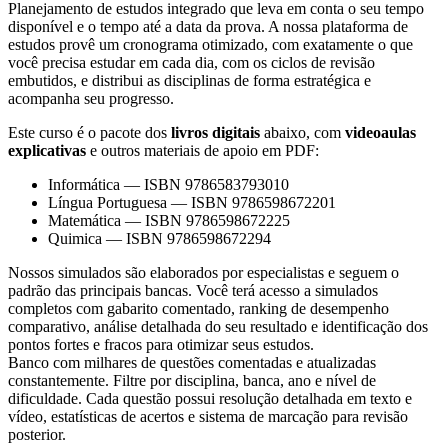
Planejamento de estudos integrado que leva em conta o seu tempo
disponível e o tempo até a data da prova. A nossa plataforma de
estudos provê um cronograma otimizado, com exatamente o que
você precisa estudar em cada dia, com os ciclos de revisão
embutidos, e distribui as disciplinas de forma estratégica e
acompanha seu progresso.
Este curso é o pacote dos
livros digitais
abaixo, com
videoaulas
explicativas
e outros materiais de apoio em PDF:
Informática
—
ISBN 9786583793010
Língua Portuguesa
—
ISBN 9786598672201
Matemática
—
ISBN 9786598672225
Quimica
—
ISBN 9786598672294
Nossos simulados são elaborados por especialistas e seguem o
padrão das principais bancas. Você terá acesso a simulados
completos com gabarito comentado, ranking de desempenho
comparativo, análise detalhada do seu resultado e identificação dos
pontos fortes e fracos para otimizar seus estudos.
Banco com milhares de questões comentadas e atualizadas
constantemente. Filtre por disciplina, banca, ano e nível de
dificuldade. Cada questão possui resolução detalhada em texto e
vídeo, estatísticas de acertos e sistema de marcação para revisão
posterior.