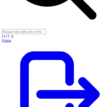
Ctrl K
Entrar