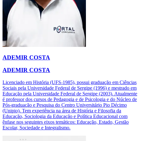
ADEMIR COSTA
ADEMIR COSTA
Licenciado em História (UFS-1985), possui graduação em Ciências
Sociais pela Universidade Federal de Sergipe (1996) e mestrado em
Educação pela Universidade Federal de Sergipe (2003). Atualmente
é professor dos cursos de Pedagogia e de Psicologia e do Núcleo de
Pós-graduação e Pesquisa do Centro Universitário Pio Décimo
(Unipio). Tem experiência na área de História e Filosofia da
Educação, Sociologia da Educação e Política Educacional com
ênfase nos seguintes eixos temáticos: Educação, Estado, Gestão
Escolar, Sociedade e Integralismo.