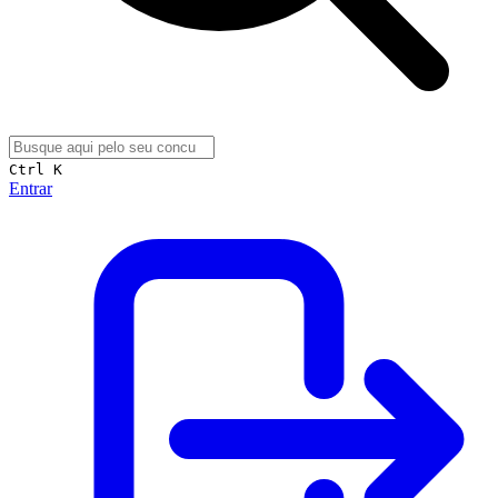
Ctrl K
Entrar