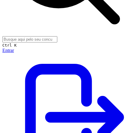
Ctrl K
Entrar