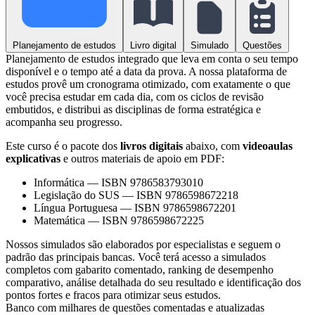
Planejamento de estudos
Livro digital
Simulado
Questões
Planejamento de estudos integrado que leva em conta o seu tempo
disponível e o tempo até a data da prova. A nossa plataforma de
estudos provê um cronograma otimizado, com exatamente o que
você precisa estudar em cada dia, com os ciclos de revisão
embutidos, e distribui as disciplinas de forma estratégica e
acompanha seu progresso.
Este curso é o pacote dos
livros digitais
abaixo, com
videoaulas
explicativas
e outros materiais de apoio em PDF:
Informática
—
ISBN 9786583793010
Legislação do SUS
—
ISBN 9786598672218
Língua Portuguesa
—
ISBN 9786598672201
Matemática
—
ISBN 9786598672225
Nossos simulados são elaborados por especialistas e seguem o
padrão das principais bancas. Você terá acesso a simulados
completos com gabarito comentado, ranking de desempenho
comparativo, análise detalhada do seu resultado e identificação dos
pontos fortes e fracos para otimizar seus estudos.
Banco com milhares de questões comentadas e atualizadas