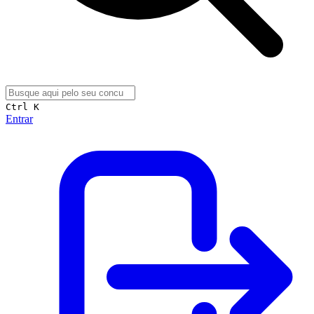
Ctrl K
Entrar