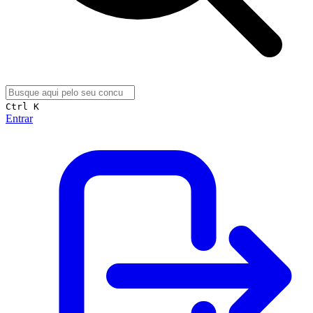
Ctrl K
Entrar