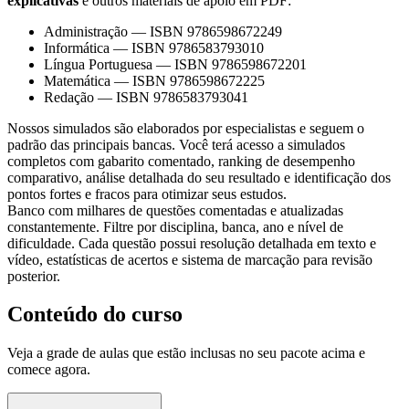
explicativas
e outros materiais de apoio em PDF:
Administração
—
ISBN 9786598672249
Informática
—
ISBN 9786583793010
Língua Portuguesa
—
ISBN 9786598672201
Matemática
—
ISBN 9786598672225
Redação
—
ISBN 9786583793041
Nossos simulados são elaborados por especialistas e seguem o
padrão das principais bancas. Você terá acesso a simulados
completos com gabarito comentado, ranking de desempenho
comparativo, análise detalhada do seu resultado e identificação dos
pontos fortes e fracos para otimizar seus estudos.
Banco com milhares de questões comentadas e atualizadas
constantemente. Filtre por disciplina, banca, ano e nível de
dificuldade. Cada questão possui resolução detalhada em texto e
vídeo, estatísticas de acertos e sistema de marcação para revisão
posterior.
Conteúdo do curso
Veja a grade de aulas que estão inclusas no seu pacote acima e
comece agora.