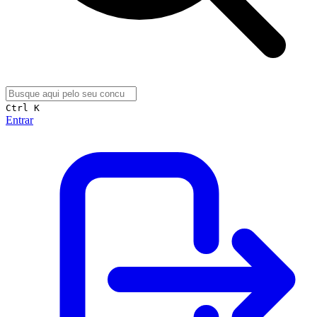
Ctrl K
Entrar