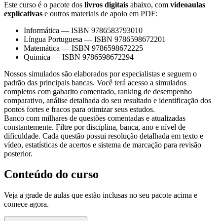
Este curso é o pacote dos
livros digitais
abaixo, com
videoaulas
explicativas
e outros materiais de apoio em PDF:
Informática
—
ISBN 9786583793010
Língua Portuguesa
—
ISBN 9786598672201
Matemática
—
ISBN 9786598672225
Quimica
—
ISBN 9786598672294
Nossos simulados são elaborados por especialistas e seguem o
padrão das principais bancas. Você terá acesso a simulados
completos com gabarito comentado, ranking de desempenho
comparativo, análise detalhada do seu resultado e identificação dos
pontos fortes e fracos para otimizar seus estudos.
Banco com milhares de questões comentadas e atualizadas
constantemente. Filtre por disciplina, banca, ano e nível de
dificuldade. Cada questão possui resolução detalhada em texto e
vídeo, estatísticas de acertos e sistema de marcação para revisão
posterior.
Conteúdo do curso
Veja a grade de aulas que estão inclusas no seu pacote acima e
comece agora.