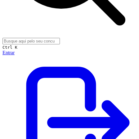
Ctrl K
Entrar