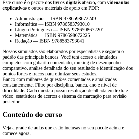
Este curso é o pacote dos
livros digitais
abaixo, com
videoaulas
explicativas
e outros materiais de apoio em PDF:
Administração
—
ISBN 9786598672249
Informática
—
ISBN 9786583793010
Língua Portuguesa
—
ISBN 9786598672201
Matemática
—
ISBN 9786598672225
Redação
—
ISBN 9786583793041
Nossos simulados são elaborados por especialistas e seguem o
padrão das principais bancas. Você terá acesso a simulados
completos com gabarito comentado, ranking de desempenho
comparativo, análise detalhada do seu resultado e identificação dos
pontos fortes e fracos para otimizar seus estudos.
Banco com milhares de questões comentadas e atualizadas
constantemente. Filtre por disciplina, banca, ano e nível de
dificuldade. Cada questão possui resolução detalhada em texto e
vídeo, estatísticas de acertos e sistema de marcação para revisão
posterior.
Conteúdo do curso
Veja a grade de aulas que estão inclusas no seu pacote acima e
comece agora.