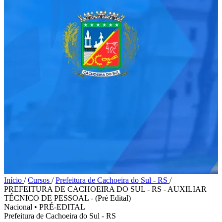
Início
/
Cursos
/
Prefeitura de Cachoeira do Sul - RS
/
PREFEITURA DE CACHOEIRA DO SUL - RS - AUXILIAR
TÉCNICO DE PESSOAL - (Pré Edital)
Nacional
•
PRÉ-EDITAL
Prefeitura de Cachoeira do Sul - RS