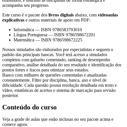
embutidos, e distribui as disciplinas de forma estratégica e
acompanha seu progresso.
Este curso é o pacote dos
livros digitais
abaixo, com
videoaulas
explicativas
e outros materiais de apoio em PDF:
Informática
—
ISBN 9786583793010
Língua Portuguesa
—
ISBN 9786598672201
Matemática
—
ISBN 9786598672225
Nossos simulados são elaborados por especialistas e seguem o
padrão das principais bancas. Você terá acesso a simulados
completos com gabarito comentado, ranking de desempenho
comparativo, análise detalhada do seu resultado e identificação dos
pontos fortes e fracos para otimizar seus estudos.
Banco com milhares de questões comentadas e atualizadas
constantemente. Filtre por disciplina, banca, ano e nível de
dificuldade. Cada questão possui resolução detalhada em texto e
vídeo, estatísticas de acertos e sistema de marcação para revisão
posterior.
Conteúdo do curso
Veja a grade de aulas que estão inclusas no seu pacote acima e
comece agora.