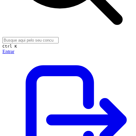
Ctrl K
Entrar