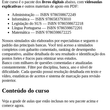
Este curso é o pacote dos
livros digitais
abaixo, com
videoaulas
explicativas
e outros materiais de apoio em PDF:
Administração
—
ISBN 9786598672249
Informática
—
ISBN 9786583793010
Legislação do SUS
—
ISBN 9786598672218
Língua Portuguesa
—
ISBN 9786598672201
Matemática
—
ISBN 9786598672225
Nossos simulados são elaborados por especialistas e seguem o
padrão das principais bancas. Você terá acesso a simulados
completos com gabarito comentado, ranking de desempenho
comparativo, análise detalhada do seu resultado e identificação dos
pontos fortes e fracos para otimizar seus estudos.
Banco com milhares de questões comentadas e atualizadas
constantemente. Filtre por disciplina, banca, ano e nível de
dificuldade. Cada questão possui resolução detalhada em texto e
vídeo, estatísticas de acertos e sistema de marcação para revisão
posterior.
Conteúdo do curso
Veja a grade de aulas que estão inclusas no seu pacote acima e
comece agora.