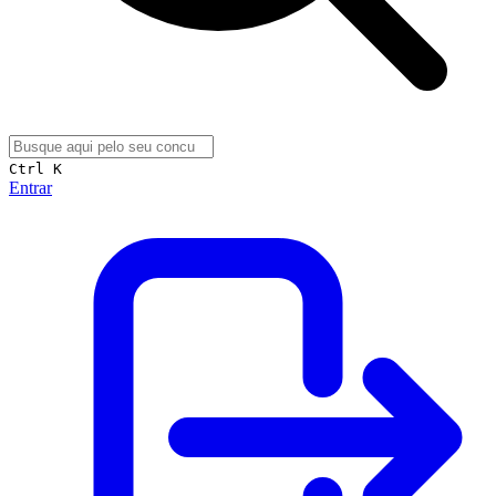
Ctrl K
Entrar